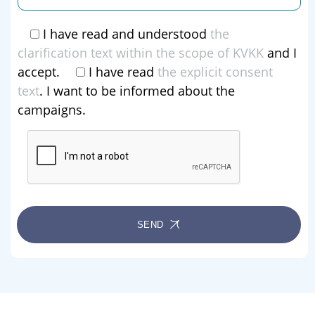
I have read and understood
the
clarification text within the scope of KVKK
and I
accept.
I have read
the explicit consent
text
. I want to be informed about the
campaigns.
SEND