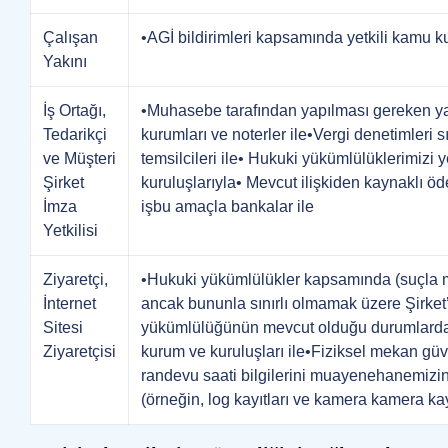
Çalışan
•AGİ bildirimleri kapsamında yetkili kamu ku
Yakını
İş Ortağı,
•Muhasebe tarafından yapılması gereken yasa
Tedarikçi
kurumları ve noterler ile•Vergi denetimleri 
ve Müşteri
temsilcileri ile• Hukuki yükümlülüklerimizi
Şirket
kuruluşlarıyla• Mevcut ilişkiden kaynaklı
İmza
işbu amaçla bankalar ile
Yetkilisi
Ziyaretçi,
•Hukuki yükümlülükler kapsamında (suçla m
İnternet
ancak bununla sınırlı olmamak üzere Şirket’i
Sitesi
yükümlülüğünün mevcut olduğu durumlarda) y
Ziyaretçisi
kurum ve kuruluşları ile•Fiziksel mekan güv
randevu saati bilgilerini muayenehanemizin
(örneğin, log kayıtları ve kamera kamera kay