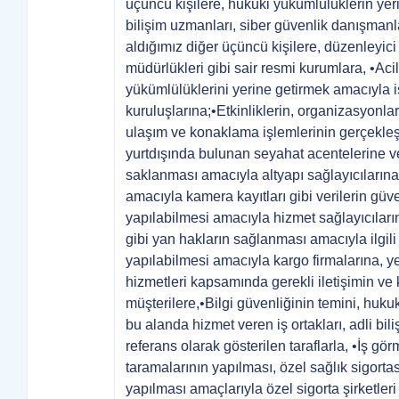
üçüncü kişilere, hukuki yükümlülüklerin yeri
bilişim uzmanları, siber güvenlik danışmanl
aldığımız diğer üçüncü kişilere, düzenleyic
müdürlükleri gibi sair resmi kurumlara, •Acil
yükümlülüklerini yerine getirmek amacıyla iş
kuruluşlarına;•Etkinliklerin, organizasyonl
ulaşım ve konaklama işlemlerinin gerçekleştir
yurtdışında bulunan seyahat acentelerine ve o
saklanması amacıyla altyapı sağlayıcılarına
amacıyla kamera kayıtları gibi verilerin güv
yapılabilmesi amacıyla hizmet sağlayıcılarına
gibi yan hakların sağlanması amacıyla ilgili
yapılabilmesi amacıyla kargo firmalarına, y
hizmetleri kapsamında gerekli iletişimin 
müşterilere,•Bilgi güvenliğinin temini, huku
bu alanda hizmet veren iş ortakları, adli b
referans olarak gösterilen taraflarla, •İş gö
taramalarının yapılması, özel sağlık sigortası
yapılması amaçlarıyla özel sigorta şirketleri