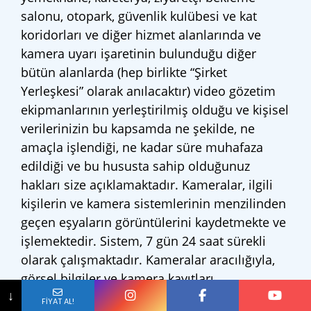
salonu, otopark, güvenlik kulübesi ve kat
koridorları ve diğer hizmet alanlarında ve
kamera uyarı işaretinin bulunduğu diğer
bütün alanlarda (hep birlikte “Şirket
Yerleşkesi” olarak anılacaktır) video gözetim
ekipmanlarının yerleştirilmiş olduğu ve kişisel
verilerinizin bu kapsamda ne şekilde, ne
amaçla işlendiği, ne kadar süre muhafaza
edildiği ve bu hususta sahip olduğunuz
hakları size açıklamaktadır. Kameralar, ilgili
kişilerin ve kamera sistemlerinin menzilinden
geçen eşyaların görüntülerini kaydetmekte ve
işlemektedir. Sistem, 7 gün 24 saat sürekli
olarak çalışmaktadır. Kameralar aracılığıyla,
görsel bilgiler ve kamera kayıtları
Açık Rıza Beyanını
E-Posta
↓
işlenmektedir.
FİYAT AL!