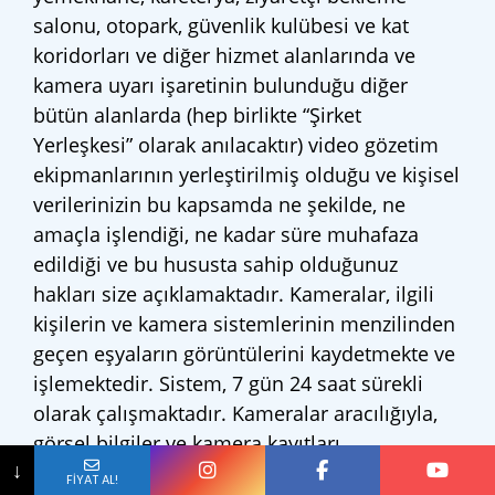
salonu, otopark, güvenlik kulübesi ve kat
koridorları ve diğer hizmet alanlarında ve
kamera uyarı işaretinin bulunduğu diğer
bütün alanlarda (hep birlikte “Şirket
Yerleşkesi” olarak anılacaktır) video gözetim
ekipmanlarının yerleştirilmiş olduğu ve kişisel
verilerinizin bu kapsamda ne şekilde, ne
amaçla işlendiği, ne kadar süre muhafaza
edildiği ve bu hususta sahip olduğunuz
hakları size açıklamaktadır. Kameralar, ilgili
kişilerin ve kamera sistemlerinin menzilinden
geçen eşyaların görüntülerini kaydetmekte ve
işlemektedir. Sistem, 7 gün 24 saat sürekli
olarak çalışmaktadır. Kameralar aracılığıyla,
görsel bilgiler ve kamera kayıtları
Açık Rıza Beyanını
E-Posta
↓
işlenmektedir.
FİYAT AL!