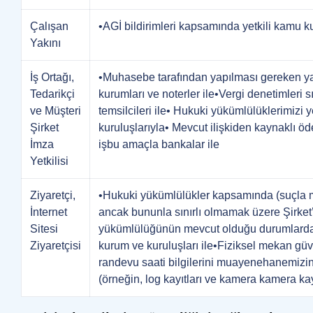
Çalışan
•AGİ bildirimleri kapsamında yetkili kamu ku
Yakını
İş Ortağı,
•Muhasebe tarafından yapılması gereken yasa
Tedarikçi
kurumları ve noterler ile•Vergi denetimleri 
ve Müşteri
temsilcileri ile• Hukuki yükümlülüklerimizi
Şirket
kuruluşlarıyla• Mevcut ilişkiden kaynaklı
İmza
işbu amaçla bankalar ile
Yetkilisi
Ziyaretçi,
•Hukuki yükümlülükler kapsamında (suçla m
İnternet
ancak bununla sınırlı olmamak üzere Şirket’i
Sitesi
yükümlülüğünün mevcut olduğu durumlarda) y
Ziyaretçisi
kurum ve kuruluşları ile•Fiziksel mekan güv
randevu saati bilgilerini muayenehanemizin
(örneğin, log kayıtları ve kamera kamera kay