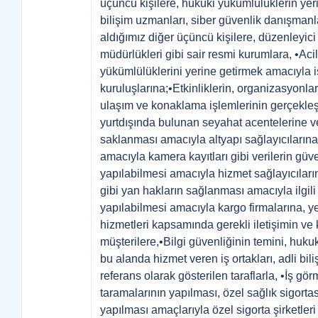
üçüncü kişilere, hukuki yükümlülüklerin yeri
bilişim uzmanları, siber güvenlik danışmanl
aldığımız diğer üçüncü kişilere, düzenleyic
müdürlükleri gibi sair resmi kurumlara, •Acil
yükümlülüklerini yerine getirmek amacıyla iş
kuruluşlarına;•Etkinliklerin, organizasyonl
ulaşım ve konaklama işlemlerinin gerçekleştir
yurtdışında bulunan seyahat acentelerine ve o
saklanması amacıyla altyapı sağlayıcılarına
amacıyla kamera kayıtları gibi verilerin güv
yapılabilmesi amacıyla hizmet sağlayıcılarına
gibi yan hakların sağlanması amacıyla ilgili
yapılabilmesi amacıyla kargo firmalarına, y
hizmetleri kapsamında gerekli iletişimin 
müşterilere,•Bilgi güvenliğinin temini, huku
bu alanda hizmet veren iş ortakları, adli b
referans olarak gösterilen taraflarla, •İş gö
taramalarının yapılması, özel sağlık sigortası
yapılması amaçlarıyla özel sigorta şirketleri