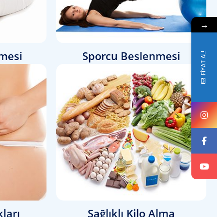
→
mesi
Sporcu Beslenmesi
FİYAT AL!
ları
Sağlıklı Kilo Alma