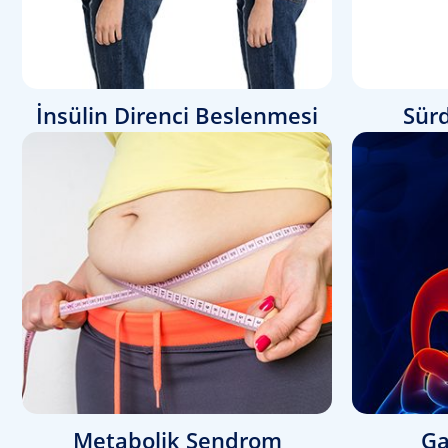
İnsülin Direnci Beslenmesi
Sürd
Metabolik Sendrom
Ga