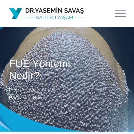
FUE Yöntemi
Nedir?
>
>
Dr. Yasemin Savaş
Saç Ekimi
FUE Yöntemi Nedir?