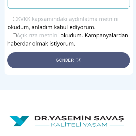
KVKK kapsamındaki aydınlatma metnini
okudum, anladım kabul ediyorum.
Açık rıza metnini
okudum. Kampanyalardan
haberdar olmak istiyorum.
GÖNDER