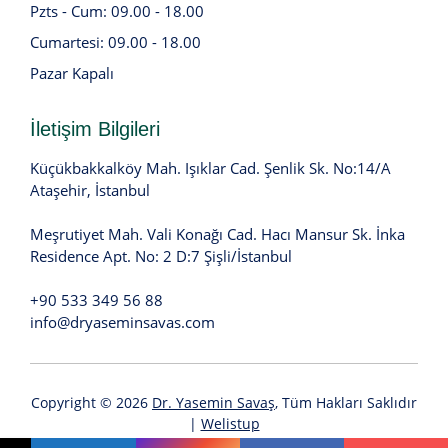
Pzts - Cum: 09.00 - 18.00
Cumartesi: 09.00 - 18.00
Pazar Kapalı
İletişim Bilgileri
Küçükbakkalköy Mah. Işıklar Cad. Şenlik Sk. No:14/A
Ataşehir, İstanbul
Meşrutiyet Mah. Vali Konağı Cad. Hacı Mansur Sk. İnka
Residence Apt. No: 2 D:7 Şişli/İstanbul
+90 533 349 56 88
info@dryaseminsavas.com
Copyright © 2026
Dr. Yasemin Savaş
, Tüm Hakları Saklıdır
|
Welistup
Çerez Politikası
|
KVKK
Açık Rıza Beyanını
E-Posta