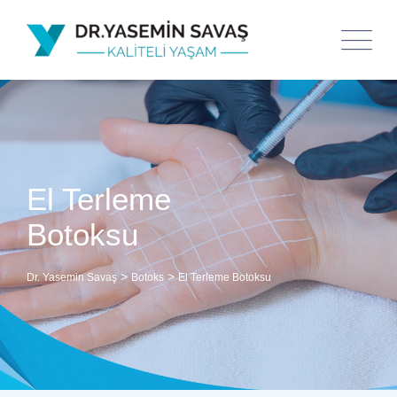
El Terleme
Botoksu
>
>
Dr. Yasemin Savaş
Botoks
El Terleme Botoksu