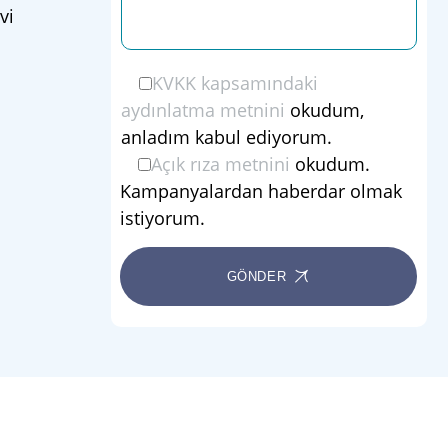
vi
KVKK kapsamındaki
aydınlatma metnini
okudum,
anladım kabul ediyorum.
Açık rıza metnini
okudum.
Kampanyalardan haberdar olmak
istiyorum.
GÖNDER