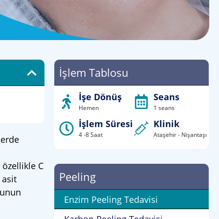
İşlem Tablosu
İşe Dönüş
Seans
Hemen
1 seans
İşlem Süresi
Klinik
4 -8 Saat
Ataşehir - Nişantaşı
lerde
özellikle C
Peeling
 asit
munun
Enzim Peeling Tedavisi