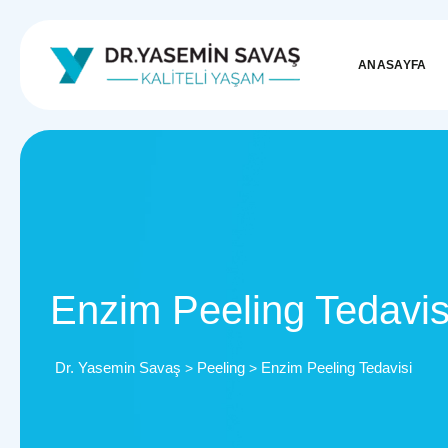
ANASAYFA
Enzim Peeling Tedavis
Dr. Yasemin Savaş
Peeling
Enzim Peeling Tedavisi
>
>