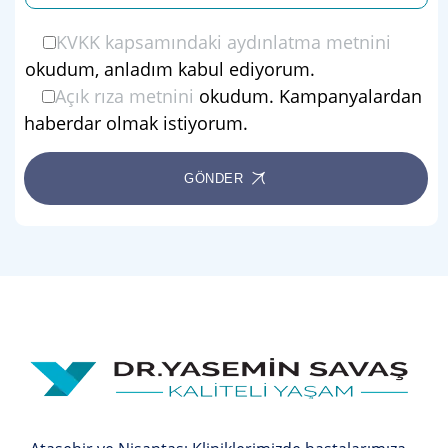
KVKK kapsamındaki aydınlatma metnini
okudum, anladım kabul ediyorum.
Açık rıza metnini
okudum. Kampanyalardan
haberdar olmak istiyorum.
GÖNDER