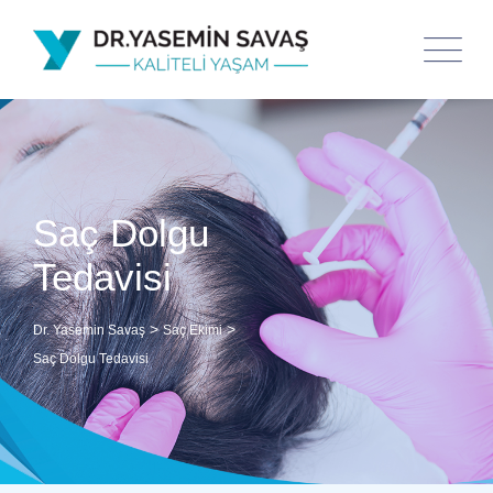
Saç Dolgu
Tedavisi
>
>
Dr. Yasemin Savaş
Saç Ekimi
Saç Dolgu Tedavisi