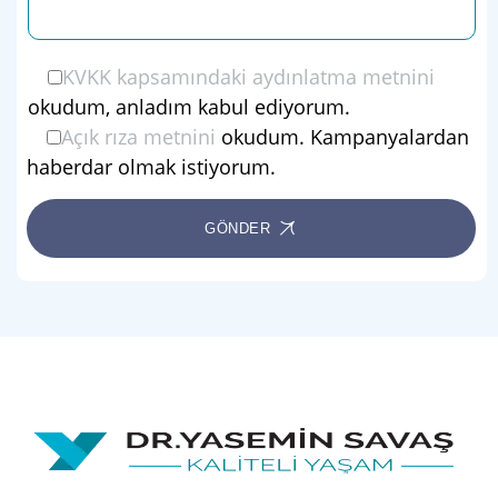
KVKK kapsamındaki aydınlatma metnini
okudum, anladım kabul ediyorum.
Açık rıza metnini
okudum. Kampanyalardan
haberdar olmak istiyorum.
GÖNDER