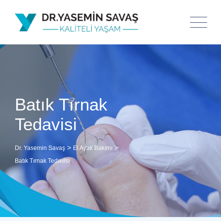
Batık Tırnak
Tedavisi
>
>
Dr. Yasemin Savaş
El Ayak Bakımı
Batık Tırnak Tedavisi