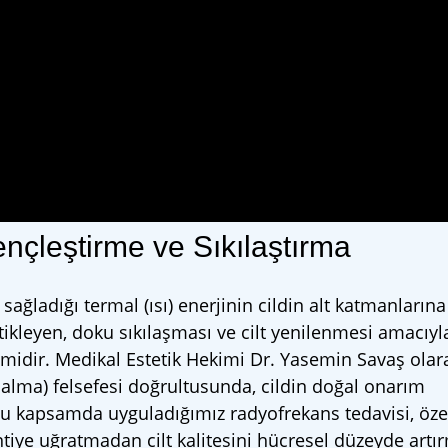
ençleştirme ve Sıkılaştırma
sağladığı termal (ısı) enerjinin cildin alt katmanlarına
 tetikleyen, doku sıkılaşması ve cilt yenilenmesi amacıyl
emidir. Medikal Estetik Hekimi Dr. Yasemin Savaş olar
 alma) felsefesi doğrultusunda, cildin doğal onarım
u kapsamda uyguladığımız radyofrekans tedavisi, özel
tiye uğratmadan cilt kalitesini hücresel düzeyde artı