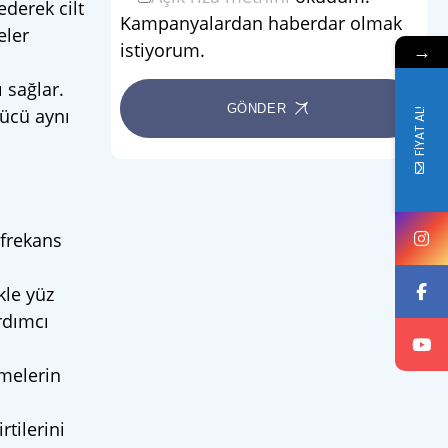
ederek cilt
Kampanyalardan haberdar olmak
eler
istiyorum.
→
 sağlar.
GÖNDER
ücü aynı
FİYAT AL!
ofrekans
kle yüz
rdımcı
emelerin
tilerini