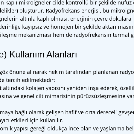
n kaplı mikroiğneler cilde kontrollü bir şekilde nüfuz 
likler) oluşturur. Radyofrekans enerjisi, bu mikroiğn
İğnelerin altınla kaplı olması, enerjinin çevre dokulara
inliğe kayıpsız ve homojen bir şekilde aktarılmasını
yileşme mekanizması hem de radyofrekansın termal g
e) Kullanım Alanları
eri göz önüne alınarak hekim tarafından planlanan rady
de tercih edilmektedir:
t altındaki kolajen yapısını yeniden inşa ederek, özelli
lmasına ve genel cilt mimarisinin pürüzsüzleşmesine ya
maya bağlı olarak gelişen hafif ve orta dereceli gevş
ı etkileri için kullanılır.
mik yapısı gereği oldukça ince olan ve yaşlanma belir