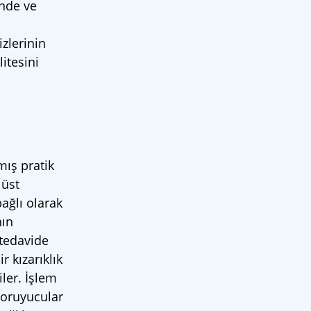
inde ve
zlerinin
itesini
ış pratik
 üst
ağlı olarak
nın
 tedavide
r kızarıklık
iler. İşlem
koruyucular