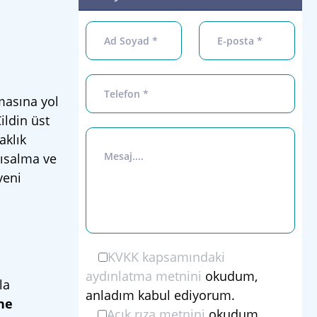
şmasına yol
ildin üst
aklık
kısalma ve
yeni
KVKK kapsamındaki
aydınlatma metnini
okudum,
la
anladım kabul ediyorum.
ğne
Açık rıza metnini
okudum.