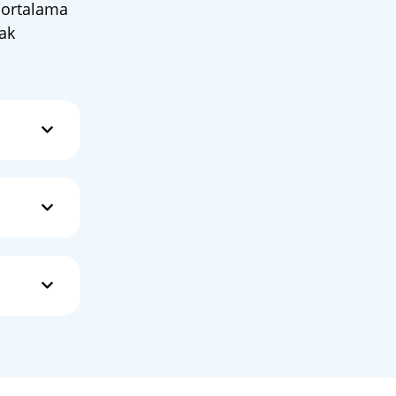
a ortalama
mak