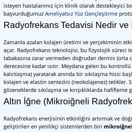
isteyen hastalarımız için klinik olarak destekleyici
başvurduğumuz
Ameliyatsız Yüz Gençleştirme
proto
Radyofrekans Tedavisi Nedir ve 
Zamanla azalan kolajen üretimi ve yerçekiminin etkisi,
açar. Radyofrekans teknolojisi, bu fizyolojik süreci te
tabakasına zarar vermeden doğrudan dermis (orta cilt)
derecesine kadar ısıtır. Meydana gelen bu kontrollü 
kalınlaşma) yaratarak anında bir sıkılaşma hissi baş
kolajen ve elastin sentezini (neokolajenez) tetikler.
gözeneklerde sıkılaşma ve kırışıklıklarda hafifleme g
Altın İğne (Mikroiğneli Radyofr
Radyofrekans enerjisinin etkinliğini artırmak ve d
geliştirilen en yenilikçi sistemlerden biri
mikroiğnel