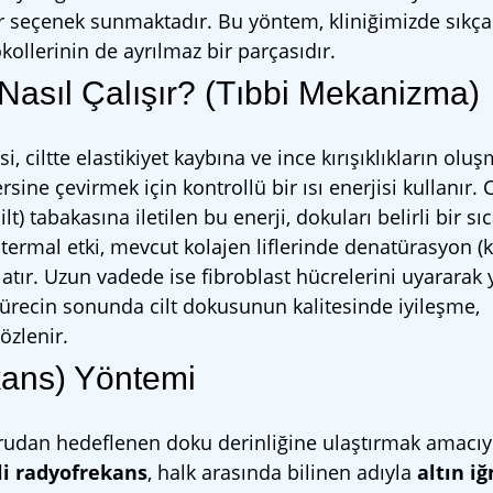
 bir seçenek sunmaktadır. Bu yöntem, kliniğimizde sıkça
kollerinin de ayrılmaz bir parçasıdır.
Nasıl Çalışır? (Tıbbi Mekanizma)
 ciltte elastikiyet kaybına ve ince kırışıklıkların olu
rsine çevirmek için kontrollü bir ısı enerjisi kullanır. C
 tabakasına iletilen bu enerji, dokuları belirli bir sıc
termal etki, mevcut kolajen liflerinde denatürasyon (
latır. Uzun vadede ise fibroblast hücrelerini uyararak 
 Sürecin sonunda cilt dokusunun kalitesinde iyileşme,
özlenir.
ekans) Yöntemi
oğrudan hedeflenen doku derinliğine ulaştırmak amacıy
i radyofrekans
, halk arasında bilinen adıyla
altın i