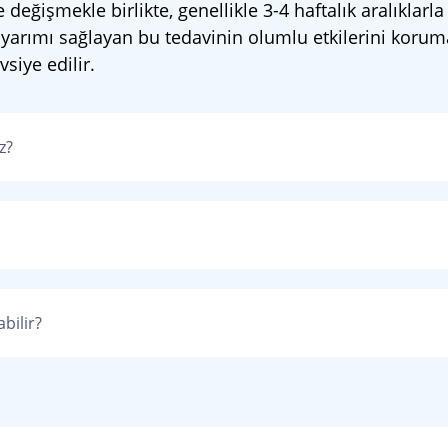
eğişmekle birlikte, genellikle 3-4 haftalık aralıklarl
 uyarımı sağlayan bu tedavinin olumlu etkilerini koru
siye edilir.
z?
bilir?