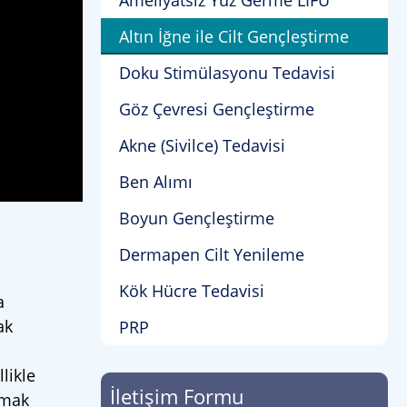
Ameliyatsız Yüz Germe LİFU
Altın İğne ile Cilt Gençleştirme
Doku Stimülasyonu Tedavisi
Göz Çevresi Gençleştirme
Akne (Sivilce) Tedavisi
Ben Alımı
Boyun Gençleştirme
Dermapen Cilt Yenileme
Kök Hücre Tedavisi
a
ak
PRP
likle
İletişim Formu
rmak