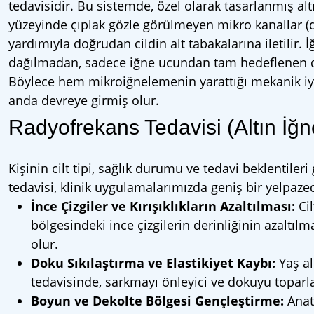
tedavisidir. Bu sistemde, özel olarak tasarlanmış altı
yüzeyinde çıplak gözle görülmeyen mikro kanallar (de
yardımıyla doğrudan cildin alt tabakalarına iletilir. 
dağılmadan, sadece iğne ucundan tam hedeflenen der
Böylece hem mikroiğnelemenin yarattığı mekanik i
anda devreye girmiş olur.
Radyofrekans Tedavisi (Altın İğn
Kişinin cilt tipi, sağlık durumu ve tedavi beklentil
tedavisi, klinik uygulamalarımızda geniş bir yelpaze
İnce Çizgiler ve Kırışıklıkların Azaltılması:
Cil
bölgesindeki ince çizgilerin derinliğinin azaltı
olur.
Doku Sıkılaştırma ve Elastikiyet Kaybı:
Yaş al
tedavisinde, sarkmayı önleyici ve dokuyu toparlayıc
Boyun ve Dekolte Bölgesi Gençleştirme:
Anato