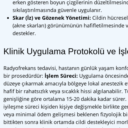
erken gösteren boyun çizgilerinin düzeltilmesind
sıkılaştırılmasında güvenle uygulanır.
Skar (İz) ve Gözenek Yönetimi:
Cildin hücresel
(akne skarları) görünümünün hafifletilmesinde ve
destekler.
Klinik Uygulama Protokolü ve İş
Radyofrekans tedavisi, hastanın günlük yaşam konf
bir prosedürdür:
İşlem Süreci:
Uygulama öncesinde 
düzeye çıkarmak amacıyla bölgeye lokal anestezik etki
hafif bir rahatsızlık veya sıcaklık hissi algılanabili
genişliğine göre ortalama 15-20 dakika kadar sürer.
iyileşme süreci kişiden kişiye değişmekle birlikte gene
veya minimal ödem gelişmesi beklenen fizyolojik bir y
bittikten sonra klinik ortamda cildi destekleyici mo