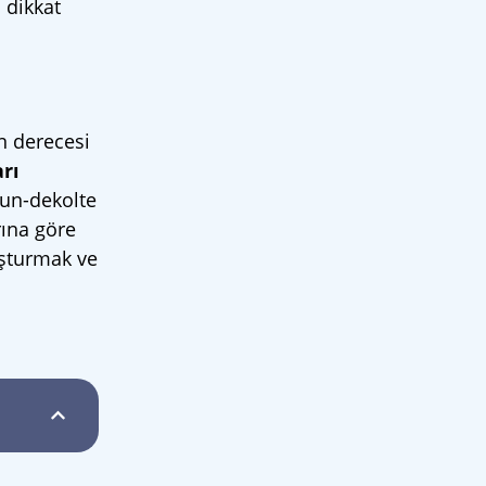
 dikkat
ın derecesi
arı
yun-dekolte
rına göre
uşturmak ve