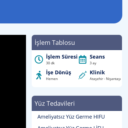
İşlem Tablosu
İşlem Süresi
Seans
30 dk
3 ay
İşe Dönüş
Klinik
Hemen
Ataşehir - Nişantaşı
Yüz Tedavileri
Ameliyatsız Yüz Germe HIFU