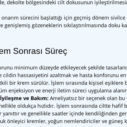
e, dekolte bölgesindeki cilt dokusunun iyileştirilmes
 onarım sürecini başlattığı için geçmiş dönem sivilce i
 genişlemiş gözeneklerin sıkılaştırılmasında doku kal
lem Sonrası Süreç
orunu minimum düzeyde etkileyecek şekilde tasarlanm
cildin hassasiyetini azaltmak ve hasta konforunu en
li bir krem sürülür. İşlem sırasında kişisel eşiklere b
r. Tüm enjeksiyon ve enerji iletim süreci uygulama alanı
İyileşme ve Bakım:
Ameliyatsız bir seçenek olan bu
llikle oldukça hızlıdır. İşlem sonrasında ciltte hafif bi
anıttır ve genellikle saatler içinde kendiliğinden ger
rluk önleyici kremler, yoğun nemlendiriciler ve güneş 