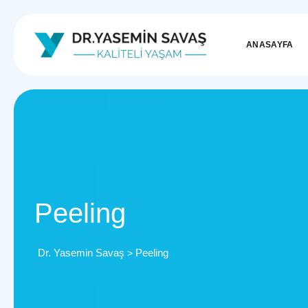
ANASAYFA
Peeling
Dr. Yasemin Savaş
Peeling
>