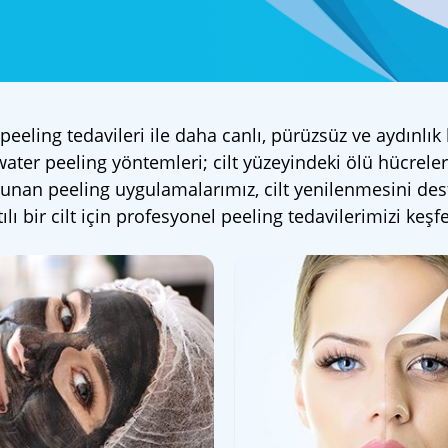
 peeling tedavileri ile daha canlı, pürüzsüz ve aydınlık 
ter peeling yöntemleri; cilt yüzeyindeki ölü hücrelerd
 sunan peeling uygulamalarımız, cilt yenilenmesini d
tılı bir cilt için profesyonel peeling tedavilerimizi keşf