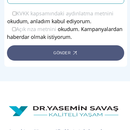
KVKK kapsamındaki aydınlatma metnini
okudum, anladım kabul ediyorum.
Açık rıza metnini
okudum. Kampanyalardan
haberdar olmak istiyorum.
GÖNDER