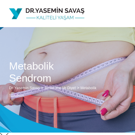
Metabolik
Sendrom
>
>
Dr. Yasemin Savaş
Beslenme Ve Diyet
Metabolik
Sendrom