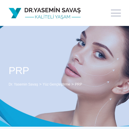
PRP
>
>
Dr. Yasemin Savaş
Yüz Gençleştirme
PRP