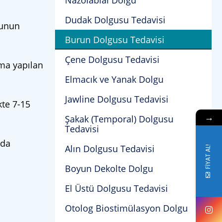
Nazolabial Dolgu
Dudak Dolgusu Tedavisi
Bunun
Burun Dolgusu Tedavisi
Çene Dolgusu Tedavisi
ama yapılan
Elmacık ve Yanak Dolgu
Jawline Dolgusu Tedavisi
kte 7-15
→
Şakak (Temporal) Dolgusu
Tedavisi
nda
Alın Dolgusu Tedavisi
FİYAT AL!
Boyun Dekolte Dolgu
El Üstü Dolgusu Tedavisi
Otolog Biostimülasyon Dolgu