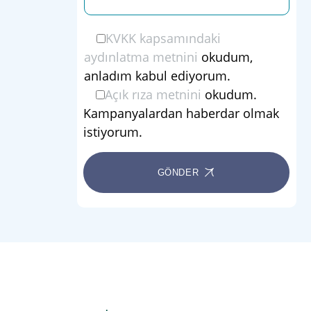
KVKK kapsamındaki
aydınlatma metnini
okudum,
anladım kabul ediyorum.
Açık rıza metnini
okudum.
Kampanyalardan haberdar olmak
istiyorum.
GÖNDER