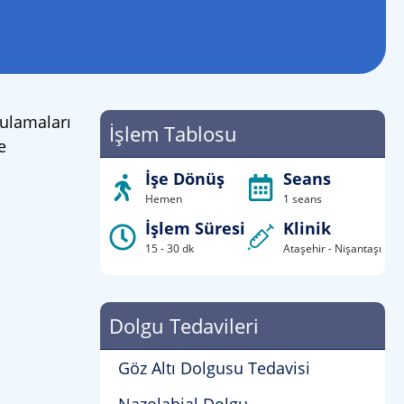
ulamaları
İşlem Tablosu
e
İşe Dönüş
Seans
Hemen
1 seans
İşlem Süresi
Klinik
15 - 30 dk
Ataşehir - Nişantaşı
Dolgu Tedavileri
Göz Altı Dolgusu Tedavisi