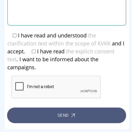
I have read and understood
the
clarification text within the scope of KVKK
and I
accept.
I have read
the explicit consent
text
. I want to be informed about the
campaigns.
SEND