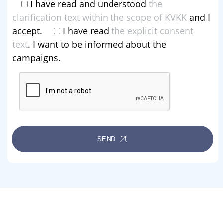
I have read and understood
the
clarification text within the scope of KVKK
and I
accept.
I have read
the explicit consent
text
. I want to be informed about the
campaigns.
SEND