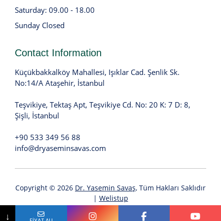
Saturday: 09.00 - 18.00
Sunday Closed
Contact Information
Küçükbakkalköy Mahallesi, Işıklar Cad. Şenlik Sk.
No:14/A Ataşehir, İstanbul
Teşvikiye, Tektaş Apt, Teşvikiye Cd. No: 20 K: 7 D: 8,
Şişli, İstanbul
+90 533 349 56 88
info@dryaseminsavas.com
Copyright © 2026
Dr. Yasemin Savaş
, Tüm Hakları Saklıdır
|
Welistup
Çerez Politikası
|
KVKK
Açık Rıza Beyanını
E-Posta
↓
FİYAT AL!