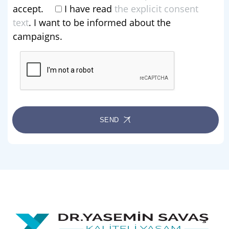
accept.
I have read
the explicit consent
text
. I want to be informed about the
campaigns.
SEND