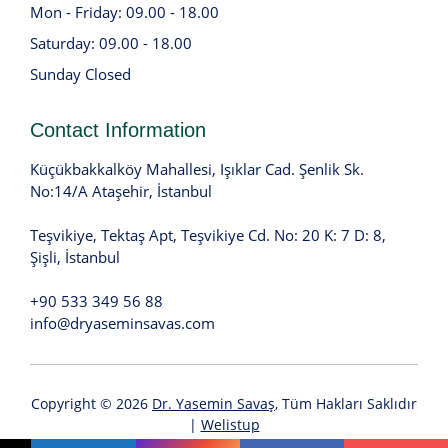
Mon - Friday: 09.00 - 18.00
Saturday: 09.00 - 18.00
Sunday Closed
Contact Information
Küçükbakkalköy Mahallesi, Işıklar Cad. Şenlik Sk.
No:14/A Ataşehir, İstanbul
Teşvikiye, Tektaş Apt, Teşvikiye Cd. No: 20 K: 7 D: 8,
Şişli, İstanbul
+90 533 349 56 88
info@dryaseminsavas.com
Copyright © 2026
Dr. Yasemin Savaş
, Tüm Hakları Saklıdır
|
Welistup
Çerez Politikası
|
KVKK
Açık Rıza Beyanını
E-Posta