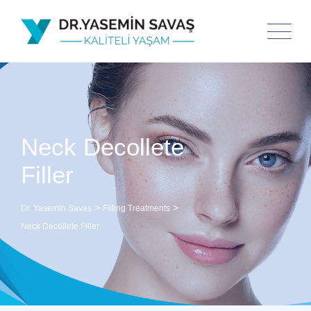
Neck Decollete
Filler
>
>
Dr. Yasemin Savaş
Filling Treatments
Neck Decollete Filler