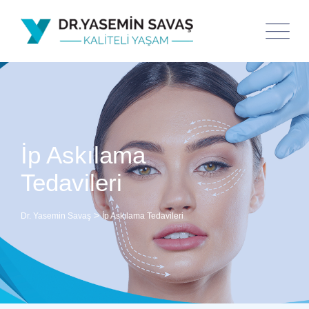
İp Askılama
Tedavileri
>
Dr. Yasemin Savaş
İp Askılama Tedavileri