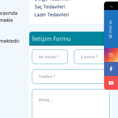
→
Saç Tedavileri
arasında
Lazer Tedavileri
rmekle
FİYAT AL!
İletişim Formu
kmektedir.