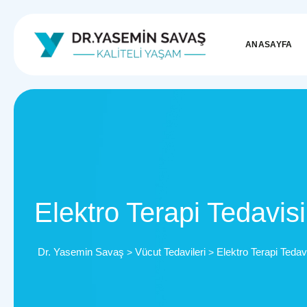
ANASAYFA
Elektro Terapi Tedavisi
Dr. Yasemin Savaş
Vücut Tedavileri
Elektro Terapi Tedav
>
>