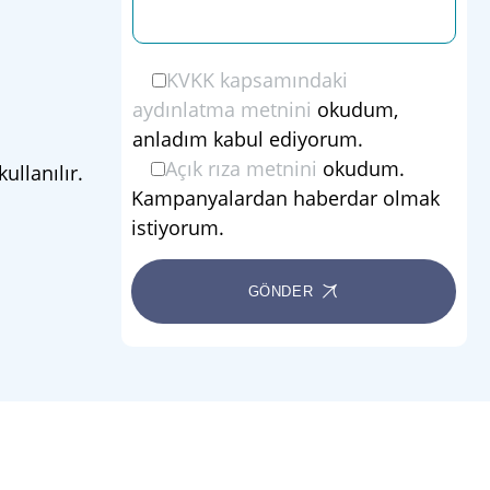
KVKK kapsamındaki
aydınlatma metnini
okudum,
anladım kabul ediyorum.
Açık rıza metnini
okudum.
ullanılır.
Kampanyalardan haberdar olmak
istiyorum.
GÖNDER