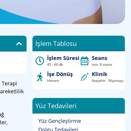
İşlem Tablosu
İşlem Süresi
Seans
45 - 60 dk
min. 8 seans
İşe Dönüş
Klinik
Hemen
Ataşehir - Nişantaşı
o Terapi
reketlilik
Yüz Tedavileri
ağ
Yüz Gençleştirme
ler,
Dolgu Tedavileri