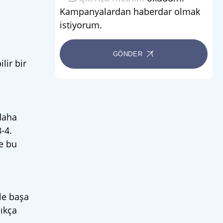
Kampanyalardan haberdar olmak
istiyorum.
GÖNDER
lir bir
 daha
-4.
e bu
yle başa
sıkça