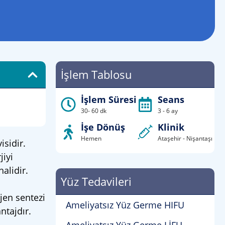
İşlem Tablosu
İşlem Süresi
Seans
30- 60 dk
3 - 6 ay
İşe Dönüş
Klinik
Hemen
Ataşehir - Nişantaşı
isidir.
jiyi
alidir.
Yüz Tedavileri
ajen sentezi
Ameliyatsız Yüz Germe HIFU
ntajdır.