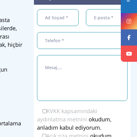
asta
ilerde,
rası
k, hiçbir
gun
KVKK kapsamındaki
aydınlatma metnini
okudum,
ortalama
anladım kabul ediyorum.
Açık rıza metnini
okudum.