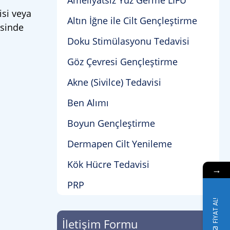
Ameliyatsız Yüz Germe LİFU
isi veya
Altın İğne ile Cilt Gençleştirme
isinde
Doku Stimülasyonu Tedavisi
Göz Çevresi Gençleştirme
Akne (Sivilce) Tedavisi
Ben Alımı
Boyun Gençleştirme
Dermapen Cilt Yenileme
Kök Hücre Tedavisi
→
PRP
FİYAT AL!
İletişim Formu