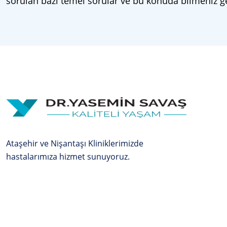
sorulan bazı temel sorular ve bu konuda bilmeniz g
Ataşehir ve Nişantaşı Kliniklerimizde
hastalarımıza hizmet sunuyoruz.