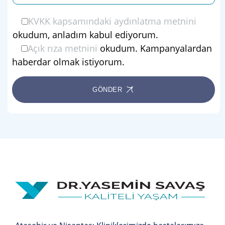
KVKK kapsamındaki aydınlatma metnini
okudum, anladım kabul ediyorum.
Açık rıza metnini
okudum. Kampanyalardan
haberdar olmak istiyorum.
GÖNDER