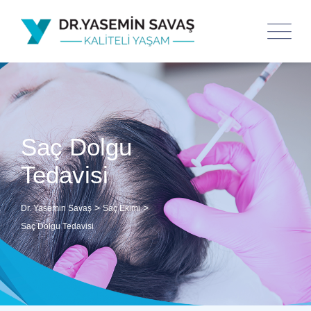
Saç Dolgu
Tedavisi
>
>
Dr. Yasemin Savaş
Saç Ekimi
Saç Dolgu Tedavisi