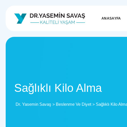
ANASAYFA
Sağlıklı Kilo Alma
Dr. Yasemin Savaş
Beslenme Ve Diyet
Sağlıklı Kilo Alm
>
>