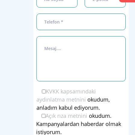
KVKK kapsamındaki
aydınlatma metnini
okudum,
anladım kabul ediyorum.
Açık rıza metnini
okudum.
Kampanyalardan haberdar olmak
istiyorum.