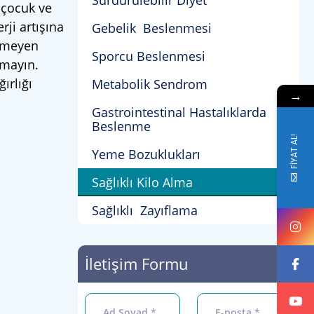
Sürdürülebilir Diyet
 çocuk ve
ji artışına
Gebelik Beslenmesi
ilmeyen
Sporcu Beslenmesi
amayın.
ırlığı
Metabolik Sendrom
→
Gastrointestinal Hastalıklarda
Beslenme
FİYAT AL!
Yeme Bozuklukları
Sağlıklı Kilo Alma
Sağlıklı Zayıflama
İletişim Formu