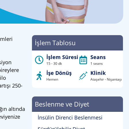
emleri
İşlem Tablosu
İşlem Süresi
Seans
siyon
15 - 30 dk
1 seans
bireylere
İşe Dönüş
Klinik
ilo
Hemen
Ataşehir - Nişantaşı
rtışı 250-
Beslenme ve Diyet
ğın altında
eviyenize
İnsülin Direnci Beslenmesi