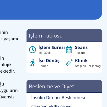
inin
İşlem Tablosu
ük yaşamı
İşlem Süresi
Seans
15 - 30 dk
1 seans
çin
İşe Dönüş
Klinik
olojik
Hemen
Ataşehir - Nişantaşı
ektedir.
ğu
Beslenme ve Diyet
ygularını
güvensiz
İnsülin Direnci Beslenmesi