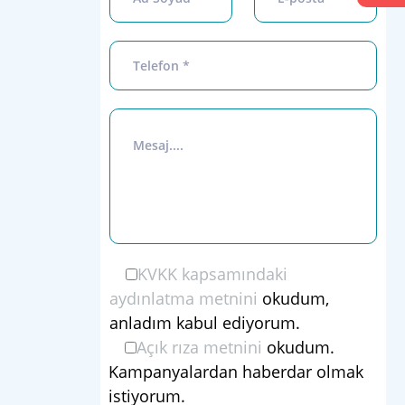
KVKK kapsamındaki
aydınlatma metnini
okudum,
anladım kabul ediyorum.
Açık rıza metnini
okudum.
Kampanyalardan haberdar olmak
istiyorum.