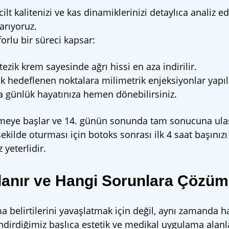
 kalitenizi ve kas dinamiklerinizi detaylıca analiz edi
arıyoruz.
orlu bir süreci kapsar:
ik krem sayesinde ağrı hissi en aza indirilir.
ak hedeflenen noktalara milimetrik enjeksiyonlar yapılı
 günlük hayatınıza hemen dönebilirsiniz.
örülmeye başlar ve 14. günün sonunda tam sonucuna ulaş
ir şekilde oturması için botoks sonrası ilk 4 saat başı
yeterlidir.
lanır ve Hangi Sorunlara Çözü
a belirtilerini yavaşlatmak için değil, aynı zamanda
ndirdiğimiz başlıca estetik ve medikal uygulama alanl