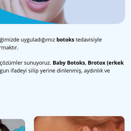
niğimizde uyguladığımız
botoks
tedavisiyle
rmaktır.
el çözümler sunuyoruz.
Baby Botoks
,
Brotox (erkek
un ifadeyi silip yerine dinlenmiş, aydınlık ve