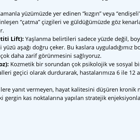
amanla yüzümüzde yer edinen “kızgın” veya “endişeli” 
erinleşen “çatma” çizgileri ve güldüğümüzde göz kenarl
r.
ti Lift):
Yaşlanma belirtileri sadece yüzde değil, b
i yüzü aşağı doğru çeker. Bu kaslara uyguladığımız boto
) çok daha zarif görünmesini sağlıyoruz.
oz):
Kozmetik bir sorundan çok psikolojik ve sosyal bir
alleri geçici olarak durdurarak, hastalarımıza 6 ile 1
ilere yanıt vermeyen, hayat kalitesini düşüren kronik m
 gergin kas noktalarına yapılan stratejik enjeksiyonla