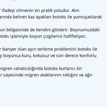
ifadeyi silmenin en pratik yoludur. Alın
arında beliren kaz ayakları botoks ile yumuşatılarak
oyun bölgesinde de kendini gösterir. Boynumuzdaki
ks işlemiyle boyun çizgilerini hafifletiyor,
 bariyer olan aşırı terleme problemini botoks ile
2 ay boyunca kuru, kokusuz ve son derece konforlu
igren rahatsızlığında botoks kurtarıcı bir
r sayesinde migren ataklarının sıklığını ve ağrı