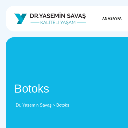
ANASAYFA
Botoks
Dr. Yasemin Savaş
Botoks
>