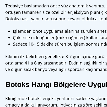
Tedaviye başlamadan önce yüz anatomik yapınızı, cilt
örtüşen tamamen size özel bir enjeksiyon planı çık
Botoks nasıl yapılır sorusunun cevabı oldukça konf
İşlemden önce uygulama alanına sürülen anestez
Çok ince uçlu iğneler (mikro iğneler) kullanılar
Sadece 10-15 dakika süren bu işlem sonrasında
Etkinin ilk belirtileri genellikle 3-7 gün içinde g
ortalama 4 ila 6 ay arasındadır. Etkinin sağlıklı b
ve o gün sıcak banyo veya ağır spordan kaçınmanız 
Botoks Hangi Bölgelere Uygu
Kliniğimde botoks enjeksiyonlarını sadece yaşlanm
amacıyla da kullanıyorum. İhtiyacınıza göre şekille