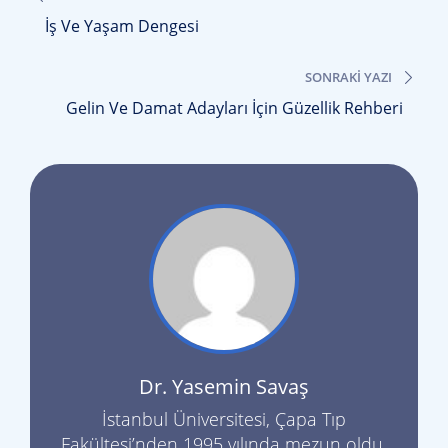
gezinmesi
İş Ve Yaşam Dengesi
SONRAKI YAZI
Gelin Ve Damat Adayları İçin Güzellik Rehberi
Dr. Yasemin Savaş
İstanbul Üniversitesi, Çapa Tıp
Fakültesi’nden 1995 yılında mezun oldu.